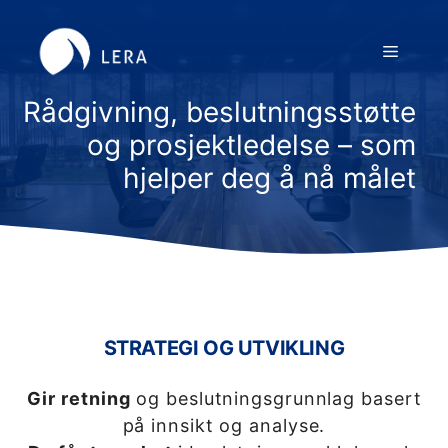
Hopp
til
Meny
innhold
Rådgivning, beslutningsstøtte
og prosjektledelse – som
hjelper deg å nå målet
STRATEGI OG UTVIKLING
Gir retning
og beslutningsgrunnlag basert
på innsikt og analyse.