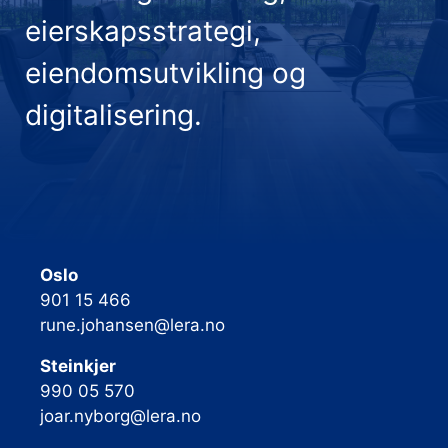
eierskapsstrategi,
eiendomsutvikling og
digitalisering.
Oslo
901 15 466
rune.johansen@lera.no
Steinkjer
990 05 570
joar.nyborg@lera.no